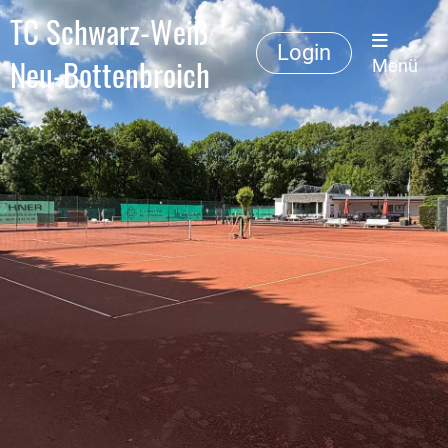
TC Schwarz-Weiß
Login
Neu-Bottenbroich
Menü